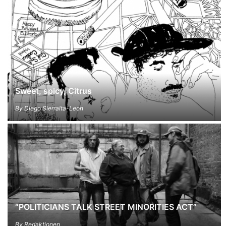
Sweet, spicy, Citrus
By
Diego Sierralta-Leon
“POLITICIANS TALK STREET MINORITIES ACT”
By
Redaktionen