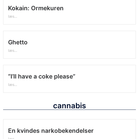
Kokain: Ormekuren
læs...
Ghetto
læs...
“I’ll have a coke please”
læs...
cannabis
En kvindes narkobekendelser
læs...