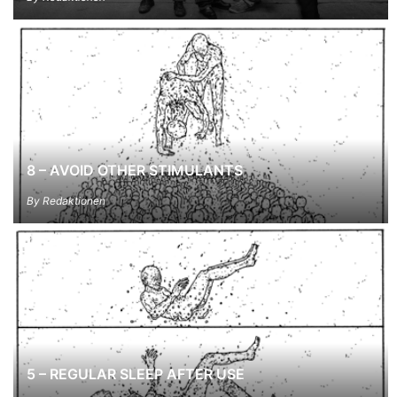
8 – AVOID OTHER STIMULANTS
By
Redaktionen
5 – REGULAR SLEEP AFTER USE