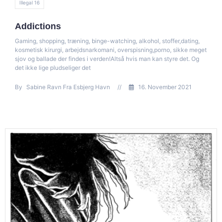
Illegal 16
Addictions
Gaming, shopping, træning, binge-watching, alkohol, stoffer,dating,
kosmetisk kirurgi, arbejdsnarkomani, overspisning,porno, sikke meget
sjov og ballade der findes i verden!Altså hvis man kan styre det. Og
det ikke lige pludseliger det
By
Sabine Ravn Fra Esbjerg Havn
//
16. November 2021