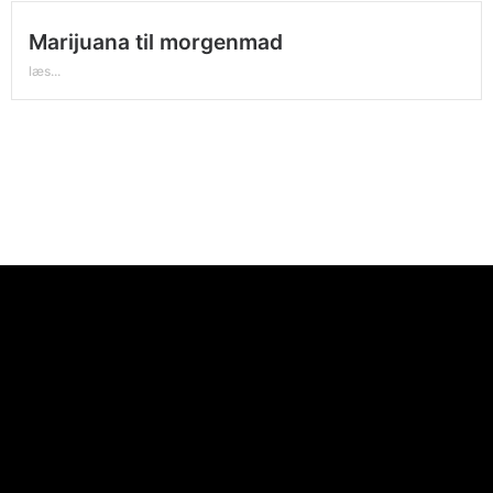
Marijuana til morgenmad
læs...
Videoafspiller