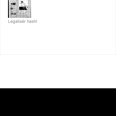
Legalisér hash!
Videoafspiller