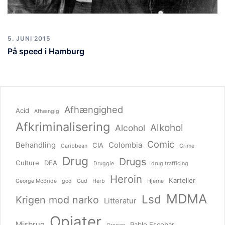
5. JUNI 2015
På speed i Hamburg
Afhængighed
Acid
Afhængig
Afkriminalisering
Alkohol
Alcohol
Comic
Behandling
Colombia
CIA
Caribbean
Crime
Drug
Drugs
Culture
DEA
Druggie
drug trafficing
Heroin
Karteller
George McBride
god
Gud
Herb
Hjerne
MDMA
Lsd
Krigen mod narko
Litteratur
Opiater
Misbrug
Pablo Escobar