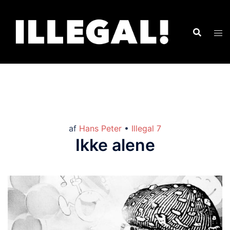
af
Hans Peter
•
Illegal 7
Ikke alene