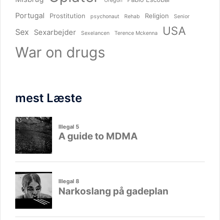
Oregon
Portugal
Prostitution
Religion
psychonaut
Rehab
Senior
USA
Sex
Sexarbejder
Sexelancen
Terence Mckenna
War on drugs
mest Læste