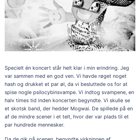
Specielt én koncert står helt klar i min erindring. Jeg
var sammen med en god ven. Vi havde røget noget
hash og drukket et par øl, da vi besluttede os for at
spise nogle psilocybinsvampe. Vi indtog svampene, en
halv times tid inden koncerten begyndte. Vi skulle se
et skotsk band, der hedder Mogwai. De spillede på en
af de mindre scener i et telt, hvor der var plads til et
par hundrede mennesker.
Da de gik på scenen, begyndte virkningen af