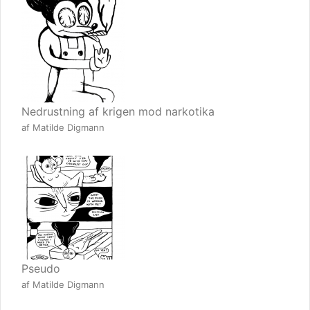
Nedrustning af krigen mod narkotika
af Matilde Digmann
Pseudo
af Matilde Digmann