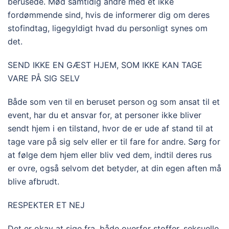
berusede. Mød samtidig andre med et ikke
fordømmende sind, hvis de informerer dig om deres
stofindtag, ligegyldigt hvad du personligt synes om
det.
SEND IKKE EN GÆST HJEM, SOM IKKE KAN TAGE
VARE PÅ SIG SELV
Både som ven til en beruset person og som ansat til et
event, har du et ansvar for, at personer ikke bliver
sendt hjem i en tilstand, hvor de er ude af stand til at
tage vare på sig selv eller er til fare for andre. Sørg for
at følge dem hjem eller bliv ved dem, indtil deres rus
er ovre, også selvom det betyder, at din egen aften må
blive afbrudt.
RESPEKTER ET NEJ
Det er okay at sige fra, både overfor stoffer, seksuelle