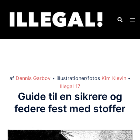
af
Dennis Garbov
• illustrationer/fotos
Kim Klevin
•
Illegal 17
Guide til en sikrere og
federe fest med stoffer