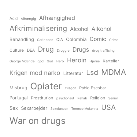
Afhængighed
Acid
Afhængig
Afkriminalisering
Alkohol
Alcohol
Comic
Behandling
Colombia
CIA
Caribbean
Crime
Drug
Drugs
Culture
DEA
Druggie
drug trafficing
Heroin
Karteller
George McBride
god
Gud
Herb
Hjerne
MDMA
Lsd
Krigen mod narko
Litteratur
Opiater
Misbrug
Pablo Escobar
Oregon
Portugal
Prostitution
Religion
psychonaut
Rehab
Senior
USA
Sex
Sexarbejder
Sexelancen
Terence Mckenna
War on drugs