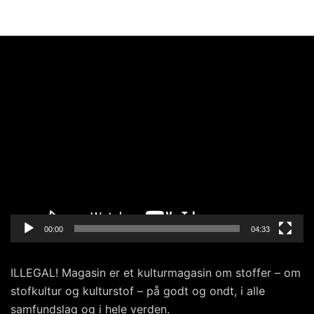
Videoafspiller
00:00
04:33
ILLEGAL! Magasin er et kulturmagasin om stoffer – om
stofkultur og kulturstof – på godt og ondt, i alle
samfundslag og i hele verden.