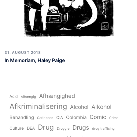
31. AUGUST 2018
In Memoriam, Haley Paige
Afhængighed
Acid
Afhængig
Afkriminalisering
Alkohol
Alcohol
Comic
Behandling
Colombia
CIA
Caribbean
Crime
Drug
Drugs
Culture
DEA
Druggie
drug trafficing