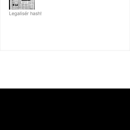
Legalisér hash!
Videoafspiller