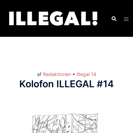
af
Redaktionen
•
Illegal 14
Kolofon ILLEGAL #14