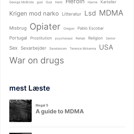
Heroin
Karteller
George McBride
god
Gud
Herb
Hjerne
MDMA
Lsd
Krigen mod narko
Litteratur
Opiater
Misbrug
Pablo Escobar
Oregon
Portugal
Prostitution
Religion
psychonaut
Rehab
Senior
USA
Sex
Sexarbejder
Sexelancen
Terence Mckenna
War on drugs
mest Læste