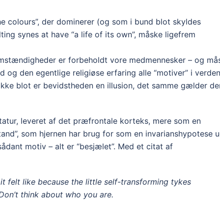
he colours”, der dominerer (og som i bund blot skyldes
lting synes at have “a life of its own”, måske ligefrem
mstændigheder er forbeholdt vore medmennesker – og må
nd og den egentlige religiøse erfaring alle “motiver” i verden
 Ikke blot er bevidstheden en illusion, det samme gælder de
ktatur, leveret af det præfrontale korteks, mere som en
tand”, som hjernen har brug for som en invarianshypotese 
ådant motiv – alt er “besjælet”. Med et citat af
t felt like because the little self-transforming tykes
 Don’t think about who you are.