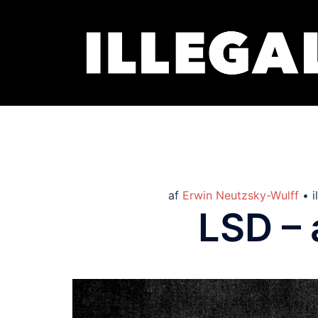
af
Erwin Neutzsky-Wulff
• i
LSD –