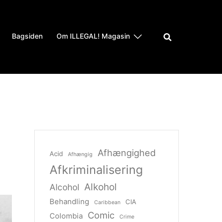
Bagsiden
Om ILLEGAL! Magasin
Afhængighed
Acid
Afhængig
Afkriminalisering
Alkohol
Alcohol
Behandling
CIA
Caribbean
Comic
Colombia
Crime