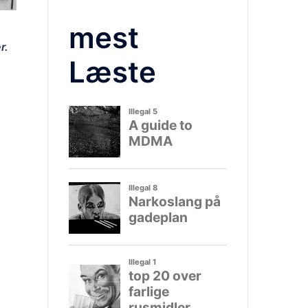
mest
r.
Læste