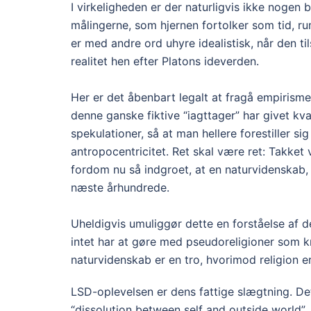
I virkeligheden er der naturligvis ikke nogen
målingerne, som hjernen fortolker som tid, ru
er med andre ord uhyre idealistisk, når den t
realitet hen efter Platons ideverden.
Her er det åbenbart legalt at fragå empirism
denne ganske fiktive “iagttager” har givet kv
spekulationer, så at man hellere forestiller si
antropocentricitet. Ret skal være ret: Takket
fordom nu så indgroet, at en naturvidenskab, d
næste århundrede.
Uheldigvis umuliggør dette en forståelse af d
intet har at gøre med pseudoreligioner som 
naturvidenskab er en tro, hvorimod religion er
LSD-oplevelsen er dens fattige slægtning. De
“dissolution between self and outside world”.