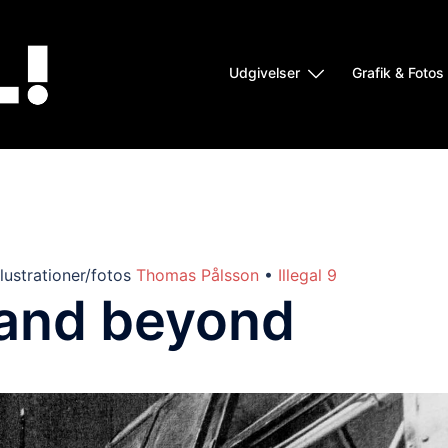
Udgivelser
Grafik & Fotos
llustrationer/fotos
Thomas Pålsson
•
Illegal 9
 and beyond