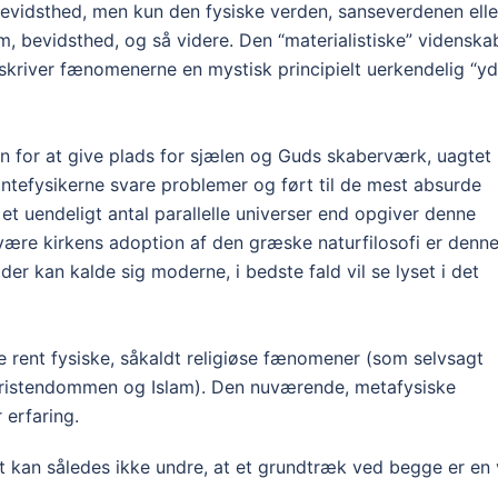
 bevidsthed, men kun den fysiske verden, sanseverdenen elle
m, bevidsthed, og så videre. Den “materialistiske” videnska
ilskriver fænomenerne en mystisk principielt uerkendelig “yd
en for at give plads for sjælen og Guds skaberværk, uagtet
antefysikerne svare problemer og ført til de mest absurde
g et uendeligt antal parallelle universer end opgiver denne
 være kirkens adoption af den græske naturfilosofi er denn
er kan kalde sig moderne, i bedste fald vil se lyset i det
e rent fysiske, såkaldt religiøse fænomener (som selvsagt
kristendommen og Islam). Den nuværende, metafysiske
 erfaring.
t kan således ikke undre, at et grundtræk ved begge er en 