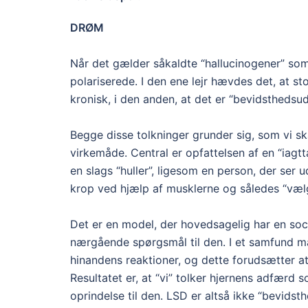
DRØM
Når det gælder såkaldte “hallucinogener” som
polariserede. I den ene lejr hævdes det, at st
kronisk, i den anden, at det er “bevidsthedsu
Begge disse tolkninger grunder sig, som vi ska
virkemåde. Central er opfattelsen af en “iagt
en slags “huller”, ligesom en person, der ser 
krop ved hjælp af musklerne og således “vælg
Det er en model, der hovedsagelig har en socia
nærgående spørgsmål til den. I et samfund må
hinandens reaktioner, og dette forudsætter at
Resultatet er, at “vi” tolker hjernens adfærd
oprindelse til den. LSD er altså ikke “bevids