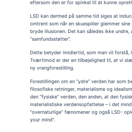
eftersom den er for spinkel til at kunne opreth
LSD kan dermed på samme tid siges at inducer
omtrent som når en skuespiller glemmer sine r
bryde illusionen. Det kan således ikke undre
“samfundsstøtter”.
Dette betyder imidlertid, som man vil forstå, 
Tværtimod er der en tilbøjelighed til, at vi s
ny vrangforestilling.
Forestillingen om en “ydre” verden har som b
filosofiske retninger, materialisme og ideali
den “fysiske” verden, den anden, at den fysis
materialistiske verdensopfattelse – i det mind
“overnaturlige” fænomener og også LSD- opleve
your mind”.