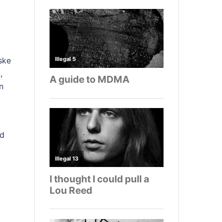
ske
,
n
ud