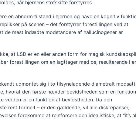
oldes, når hjernens stofskifte forstyrres.
e en abnorm tilstand i hjernen og have en kognitiv funkti
eplikker på scenen – det forstyrrer forestillingen ved at
, at de mest indædte modstandere af hallucinogener er
ikke, at LSD er en eller anden form for magisk kundskabspil
læber forestillingen om en iagttager med os, resulterende i e
ekendt udmøntet sig i to tilsyneladende diametralt modsatt
sme, hvoraf den første hævder bevidstheden som en funktion
ke verden er en funktion af bevidstheden. Da den
ste rent formelt – er den gældende, vil alle diskrepanser,
lsen forekomme at reinforcere den idealistiske, at “it’s al