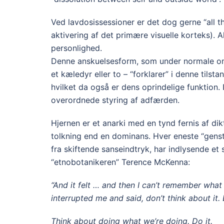
Ved lavdosissessioner er det dog gerne “all t
aktivering af det primære visuelle korteks). A
personlighed.
Denne anskuelsesform, som under normale o
et kæledyr eller to – “forklarer” i denne tilsta
hvilket da også er dens oprindelige funktion.
overordnede styring af adfærden.
Hjernen er et anarki med en tynd fernis af di
tolkning end en dominans. Hver eneste “gens
fra skiftende sanseindtryk, har indlysende et s
“etnobotanikeren” Terence McKenna:
“And it felt … and then I can’t remember what i
interrupted me and said, don’t think about it.
Think about doing what we’re doing. Do it.