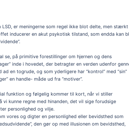
 LSD, er meningerne som regel ikke blot delte, men stærkt
offet inducerer en akut psykotisk tilstand, som endda kan b
dvidende”.
l se, på primitive forestillinger om hjernen og dens
tager” inde i hovedet, der betragter en verden udenfor gen
ud ad en togrude, og som yderligere har “kontrol” med “sin”
er” en handle- måde ud fra “motiver”.
l funktion og følgelig kommer til kort, når vi stiller
 vi kunne regne med hinanden, det vil sige forudsige
ter personlighed og vilje.
 som vores og digter en personlighed eller bevidsthed som
thedsudvidende”, den gør op med illusionen om bevidsthed,