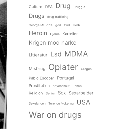
Drug
Culture
DEA
Druggie
Drugs
drug trafficing
George McBride
god
Gud
Herb
Heroin
Karteller
Hjerne
Krigen mod narko
MDMA
Lsd
Litteratur
Opiater
Misbrug
Oregon
Portugal
Pablo Escobar
Prostitution
psychonaut
Rehab
Sex
Sexarbejder
Religion
Senior
USA
Sexelancen
Terence Mckenna
War on drugs