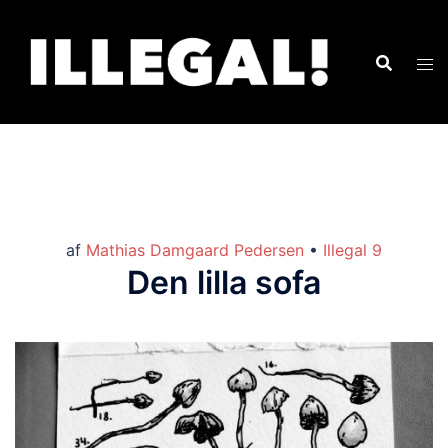
af
Mathias Damgaard Pedersen
•
Illegal 9
Den lilla sofa