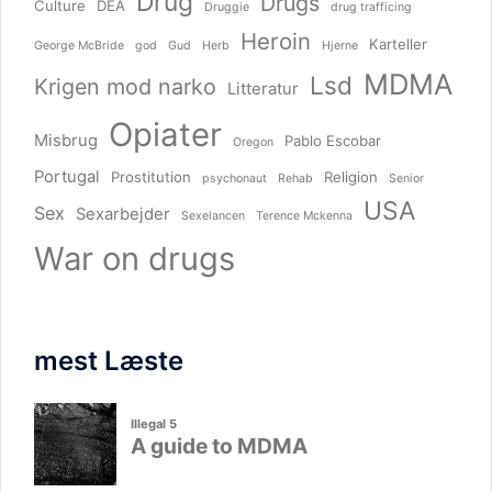
Drug
Drugs
Culture
DEA
Druggie
drug trafficing
Heroin
Karteller
George McBride
god
Gud
Herb
Hjerne
MDMA
Lsd
Krigen mod narko
Litteratur
Opiater
Misbrug
Pablo Escobar
Oregon
Portugal
Prostitution
Religion
psychonaut
Rehab
Senior
USA
Sex
Sexarbejder
Sexelancen
Terence Mckenna
War on drugs
mest Læste