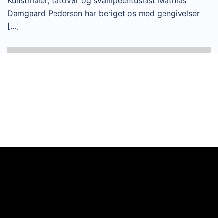
Kunstmaler, tatovør og svampeentusiast Mathias
Damgaard Pedersen har beriget os med gengivelser
[…]
Videoafspiller