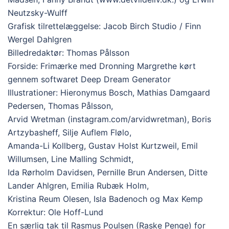
Neutzsky-Wulff
Grafisk tilrettelæggelse: Jacob Birch Studio / Finn
Wergel Dahlgren
Billedredaktør: Thomas Pålsson
Forside: Frimærke med Dronning Margrethe kørt
gennem softwaret Deep Dream Generator
Illustrationer: Hieronymus Bosch, Mathias Damgaard
Pedersen, Thomas Pålsson,
Arvid Wretman (instagram.com/arvidwretman), Boris
Artzybasheff, Silje Auflem Flølo,
Amanda-Li Kollberg, Gustav Holst Kurtzweil, Emil
Willumsen, Line Malling Schmidt,
Ida Rørholm Davidsen, Pernille Brun Andersen, Ditte
Lander Ahlgren, Emilia Rubæk Holm,
Kristina Reum Olesen, Isla Badenoch og Max Kemp
Korrektur: Ole Hoff-Lund
En særlig tak til Rasmus Poulsen (Raske Penge) for