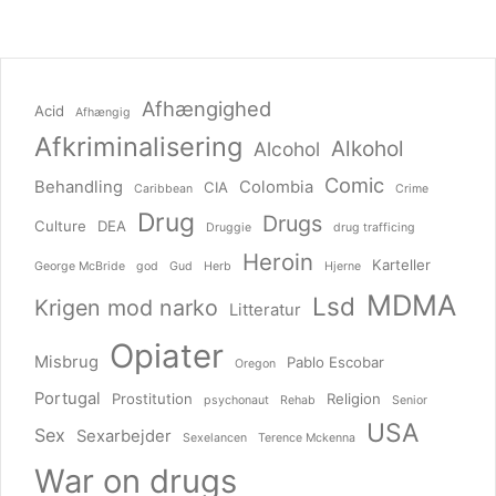
Afhængighed
Acid
Afhængig
Afkriminalisering
Alkohol
Alcohol
Comic
Behandling
Colombia
CIA
Caribbean
Crime
Drug
Drugs
Culture
DEA
Druggie
drug trafficing
Heroin
Karteller
George McBride
god
Gud
Herb
Hjerne
MDMA
Lsd
Krigen mod narko
Litteratur
Opiater
Misbrug
Pablo Escobar
Oregon
Portugal
Prostitution
Religion
psychonaut
Rehab
Senior
USA
Sex
Sexarbejder
Sexelancen
Terence Mckenna
War on drugs