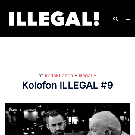
af
Redaktionen
•
Illegal 9
Kolofon ILLEGAL #9