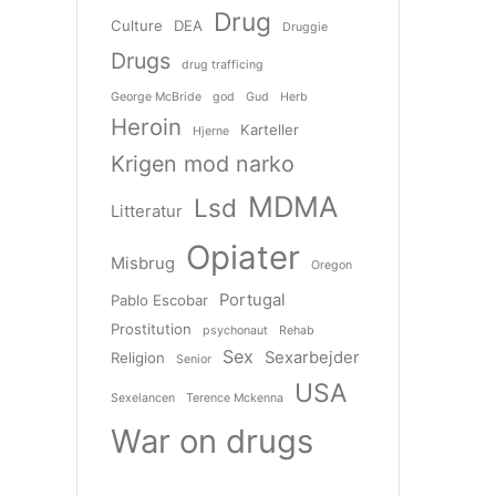
Drug
Culture
DEA
Druggie
Drugs
drug trafficing
George McBride
god
Gud
Herb
Heroin
Karteller
Hjerne
Krigen mod narko
MDMA
Lsd
Litteratur
Opiater
Misbrug
Oregon
Portugal
Pablo Escobar
Prostitution
psychonaut
Rehab
Sex
Sexarbejder
Religion
Senior
USA
Sexelancen
Terence Mckenna
War on drugs