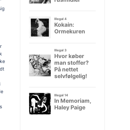
”
sig
r
k
kke
idt
i
de
s