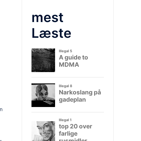
mest
Læste
en