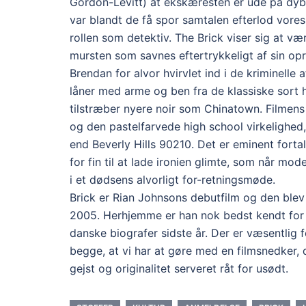
Gordon-Levitt) at ekskæresten er ude på dybt
var blandt de få spor samtalen efterlod vores
rollen som detektiv. The Brick viser sig at 
mursten som savnes eftertrykkeligt af sin opr
Brendan for alvor hvirvlet ind i de kriminelle
låner med arme og ben fra de klassiske sort h
tilstræber nyere noir som Chinatown. Filmens
og den pastelfarvede high school virkelighed,
end Beverly Hills 90210. Det er eminent fortal
for fin til at lade ironien glimte, som når mo
i et dødsens alvorligt for-retningsmøde.
Brick er Rian Johnsons debutfilm og den blev
2005. Herhjemme er han nok bedst kendt for de
danske biografer sidste år. Der er væsentlig f
begge, at vi har at gøre med en filmsnedker, 
gejst og originalitet serveret råt for usødt.