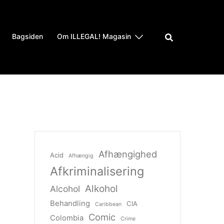
Bagsiden
Om ILLEGAL! Magasin
Afhængighed
Acid
Afhængig
Afkriminalisering
Alkohol
Alcohol
Behandling
CIA
Caribbean
Comic
Colombia
Crime