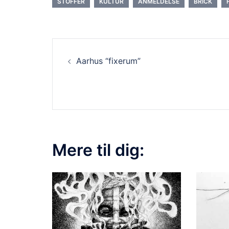
STOFFER
KULTUR
ANMELDELSE
BRICK
Aarhus “fixerum”
Mere til dig: