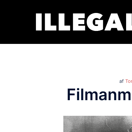
af
To
Filmanme