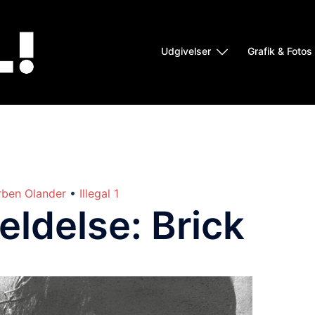
Udgivelser
Grafik & Fotos
rben Olander
•
Illegal 1
ldelse: Brick