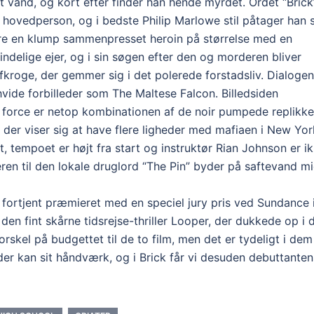
 vand, og kort efter finder han hende myrdet. Ordet “Brick
 hovedperson, og i bedste Philip Marlowe stil påtager han 
være en klump sammenpresset heroin på størrelse med en
indelige ejer, og i sin søgen efter den og morderen bliver
 afkroge, der gemmer sig i det polerede forstadsliv. Dialogen
vide forbilleder som The Maltese Falcon. Billedsiden
 force er netop kombinationen af de noir pumpede replikke
 der viser sig at have flere ligheder med mafiaen i New Yor
t, tempoet er højt fra start og instruktør Rian Johnson er i
deren til den lokale druglord “The Pin” byder på saftevand m
 fortjent præmieret med en speciel jury pris ved Sundance 
n fint skårne tidsrejse-thriller Looper, der dukkede op i 
orskel på budgettet til de to film, men det er tydeligt i dem
der kan sit håndværk, og i Brick får vi desuden debuttanten