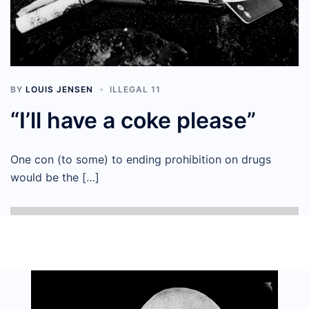
BY
LOUIS JENSEN
ILLEGAL 11
“I’ll have a coke please”
One con (to some) to ending prohibition on drugs
would be the […]