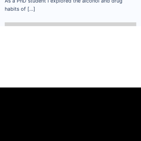
As a PhD student I explored the alcohol and drug
habits of […]
Videoafspiller