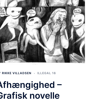
Y
RIKKE VILLADSEN
ILLEGAL 16
Afhængighed –
Grafisk novelle