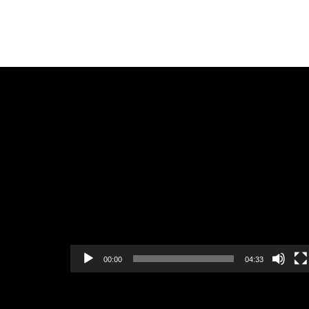
Videoafspiller
00:00
04:33