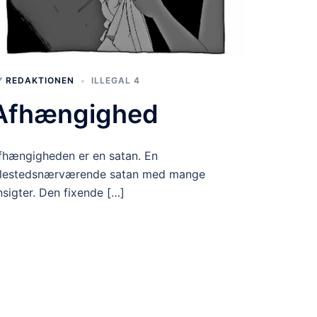
Y
REDAKTIONEN
ILLEGAL 4
Afhængighed
fhængigheden er en satan. En
llestedsnærværende satan med mange
nsigter. Den fixende […]