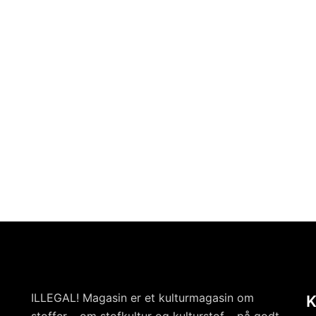
ILLEGAL! Magasin er et kulturmagasin om
stoffer – om stofkultur og kulturstof – på godt