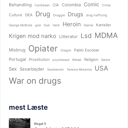
Comic
Behandling
Colombia
CIA
Caribbean
Crime
Drug
Drugs
Culture
DEA
Druggie
drug trafficing
Heroin
Karteller
George McBride
god
Gud
Herb
Hjerne
MDMA
Lsd
Krigen mod narko
Litteratur
Opiater
Misbrug
Pablo Escobar
Oregon
Portugal
Prostitution
Religion
psychonaut
Rehab
Senior
USA
Sex
Sexarbejder
Sexelancen
Terence Mckenna
War on drugs
mest Læste