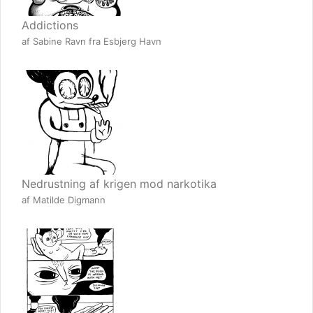
Addictions
af Sabine Ravn fra Esbjerg Havn
Nedrustning af krigen mod narkotika
af Matilde Digmann