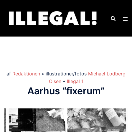
af
Redaktionen
• illustrationer/fotos
Michael Lodberg
Olsen
•
Illegal 1
Aarhus “fixerum”