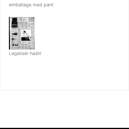
emballage med pant
Legalisér hash!