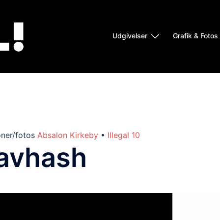
Udgivelser
Grafik & Fotos
ioner/fotos
Absalon Kirkeby
•
Illegal 10
avhash