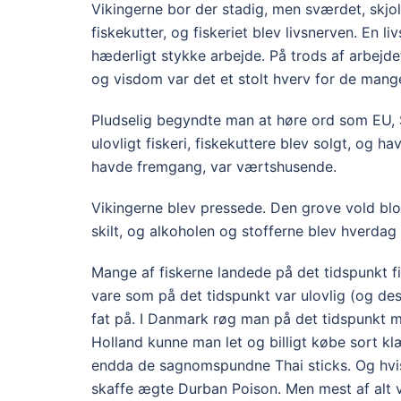
Vikingerne bor der stadig, men sværdet, skjo
fiskekutter, og fiskeriet blev livsnerven. En 
hæderligt stykke arbejde. På trods af arbejd
og visdom var det et stolt hverv for de mange. 
Pludselig begyndte man at høre ord som EU, S
ulovligt fiskeri, fiskekuttere blev solgt, og h
havde fremgang, var værtshusende.
Vikingerne blev pressede. Den grove vold bl
skilt, og alkoholen og stofferne blev hverdag 
Mange af fiskerne landede på det tidspunkt fis
vare som på det tidspunkt var ulovlig (og de
fat på. I Danmark røg man på det tidspunkt 
Holland kunne man let og billigt købe sort klæ
endda de sagnomspundne Thai sticks. Og hvi
skaffe ægte Durban Poison. Men mest af alt 