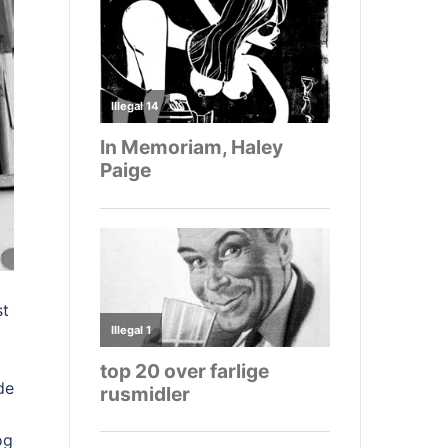
st
de
og