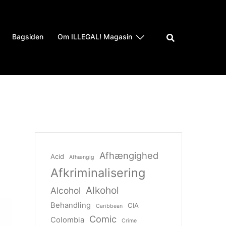
Bagsiden
Om ILLEGAL! Magasin
Afhængighed
Acid
Afhængig
Afkriminalisering
Alkohol
Alcohol
Behandling
CIA
Caribbean
Comic
Colombia
Crime