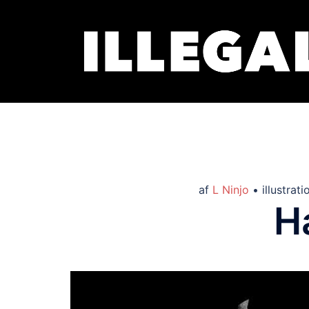
af
L Ninjo
• illustrat
H