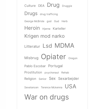
Drug
Culture
DEA
Druggie
Drugs
drug trafficing
George McBride
god
Gud
Herb
Heroin
Karteller
Hjerne
Krigen mod narko
MDMA
Lsd
Litteratur
Opiater
Misbrug
Oregon
Portugal
Pablo Escobar
Prostitution
psychonaut
Rehab
Sex
Sexarbejder
Religion
Senior
USA
Sexelancen
Terence Mckenna
War on drugs