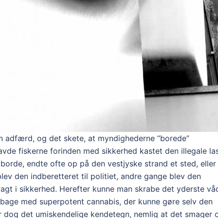
sin adfærd, og det skete, at myndighederne “borede”
avde fiskerne forinden med sikkerhed kastet den illegale la
borde, endte ofte op på den vestjyske strand et sted, eller
lev den indberetteret til politiet, andre gange blev den
ragt i sikkerhed. Herefter kunne man skrabe det yderste vå
tilbage med superpotent cannabis, der kunne gøre selv den
 dog det umiskendelige kendetegn, nemlig at det smager 