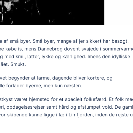
e af små byer. Små byer, mange af jer sikkert har besøgt.
ne købe is, mens Dannebrog dovent svajede i sommervarm
 med smil, latter, lykke og kærlighed. Imens den idylliske
slået. Smukt.
avet begynder at larme, dagende bliver kortere, og
lle forlader byerne, men kun næsten.
kyst været hjemsted for et specielt folkefærd. Et folk me
skeri, opdagelsesrejser samt hård og afstumpet vold. De gam
or skibende kunne ligge i læ i Limfjorden, inden de rejste 