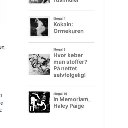
en,
d
le
ud