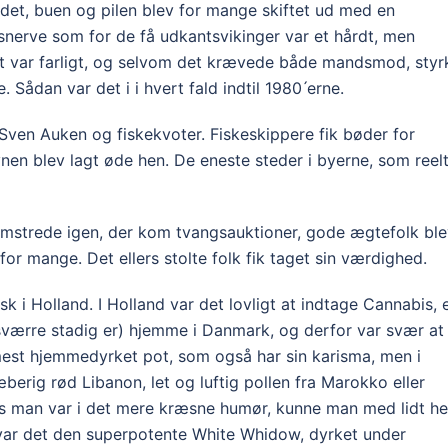
ldet, buen og pilen blev for mange skiftet ud med en
livsnerve som for de få udkantsvikinger var et hårdt, men
et var farligt, og selvom det krævede både mandsmod, styr
Sådan var det i i hvert fald indtil 1980 ́erne.
ven Auken og fiskekvoter. Fiskeskippere fik bøder for
avnen blev lagt øde hen. De eneste steder i byerne, som reel
omstrede igen, der kom tvangsauktioner, gode ægtefolk bl
for mange. Det ellers stolte folk fik taget sin værdighed.
k i Holland. I Holland var det lovligt at indtage Cannabis, 
sværre stadig er) hjemme i Danmark, og derfor var svær at
mest hjemmedyrket pot, som også har sin karisma, men i
berig rød Libanon, let og luftig pollen fra Marokko eller
s man var i det mere kræsne humør, kunne man med lidt he
var det den superpotente White Whidow, dyrket under