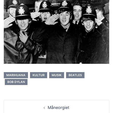
MARIHUANA
KULTUR
MUSIK
BEATLES
BOB DYLAN
Måneorgiet