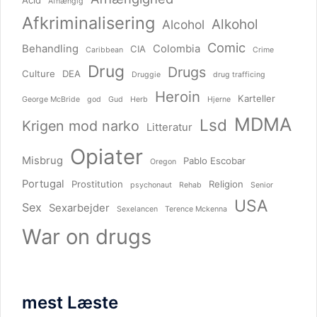
Acid
Afhængig
Afkriminalisering
Alkohol
Alcohol
Comic
Behandling
Colombia
CIA
Caribbean
Crime
Drug
Drugs
Culture
DEA
Druggie
drug trafficing
Heroin
Karteller
George McBride
god
Gud
Herb
Hjerne
MDMA
Lsd
Krigen mod narko
Litteratur
Opiater
Misbrug
Pablo Escobar
Oregon
Portugal
Prostitution
Religion
psychonaut
Rehab
Senior
USA
Sex
Sexarbejder
Sexelancen
Terence Mckenna
War on drugs
mest Læste