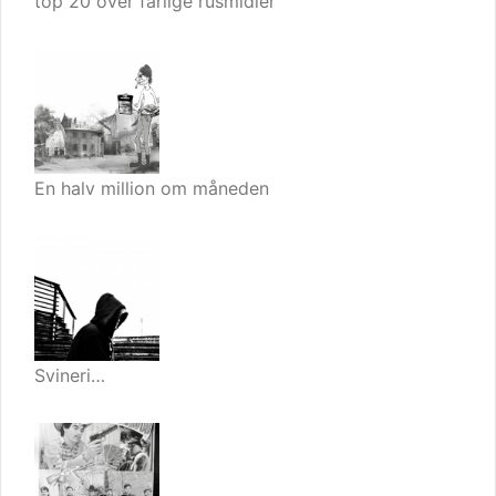
top 20 over farlige rusmidler
En halv million om måneden
Svineri…