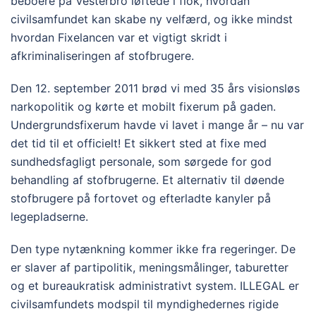
beboere på Vesterbro løftede i flok, hvordan
civilsamfundet kan skabe ny velfærd, og ikke mindst
hvordan Fixelancen var et vigtigt skridt i
afkriminaliseringen af stofbrugere.
Den 12. september 2011 brød vi med 35 års visionsløs
narkopolitik og kørte et mobilt fixerum på gaden.
Undergrundsfixerum havde vi lavet i mange år – nu var
det tid til et officielt! Et sikkert sted at fixe med
sundhedsfagligt personale, som sørgede for god
behandling af stofbrugerne. Et alternativ til døende
stofbrugere på fortovet og efterladte kanyler på
legepladserne.
Den type nytænkning kommer ikke fra regeringer. De
er slaver af partipolitik, meningsmålinger, taburetter
og et bureaukratisk administrativt system. ILLEGAL er
civilsamfundets modspil til myndighedernes rigide