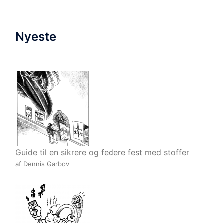
Nyeste
Guide til en sikrere og federe fest med stoffer
af Dennis Garbov