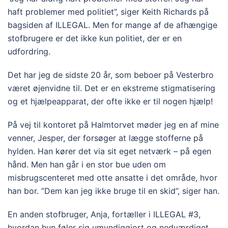
haft problemer med politiet”, siger Keith Richards på
bagsiden af ILLEGAL. Men for mange af de afhængige
stofbrugere er det ikke kun politiet, der er en
udfordring.
Det har jeg de sidste 20 år, som beboer på Vesterbro
været øjenvidne til. Det er en ekstreme stigmatisering
og et hjælpeapparat, der ofte ikke er til nogen hjælp!
På vej til kontoret på Halmtorvet møder jeg en af mine
venner, Jesper, der forsøger at lægge stofferne på
hylden. Han kører det via sit eget netværk – på egen
hånd. Men han går i en stor bue uden om
misbrugscenteret med otte ansatte i det område, hvor
han bor. ”Dem kan jeg ikke bruge til en skid”, siger han.
En anden stofbruger, Anja, fortæller i ILLEGAL #3,
hvordan hun føler sig umyndiggjort og nedværdiget,