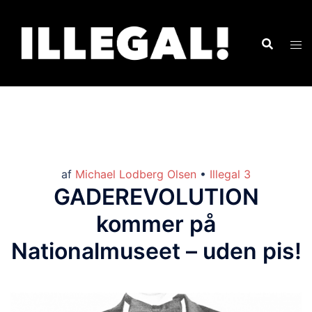
af
Michael Lodberg Olsen
•
Illegal 3
GADEREVOLUTION
kommer på
Nationalmuseet – uden pis!