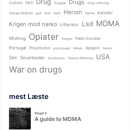
Drug
Drugs
Culture
DEA
Druggie
drug trafficing
Heroin
Karteller
George McBride
god
Gud
Herb
Hjerne
MDMA
Lsd
Krigen mod narko
Litteratur
Opiater
Misbrug
Pablo Escobar
Oregon
Portugal
Prostitution
Religion
psychonaut
Rehab
Senior
USA
Sex
Sexarbejder
Sexelancen
Terence Mckenna
War on drugs
mest Læste