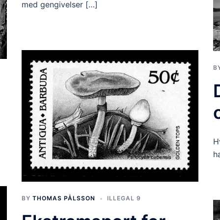
med gengivelser […]
B
H
h
BY
THOMAS PÅLSSON
ILLEGAL 9