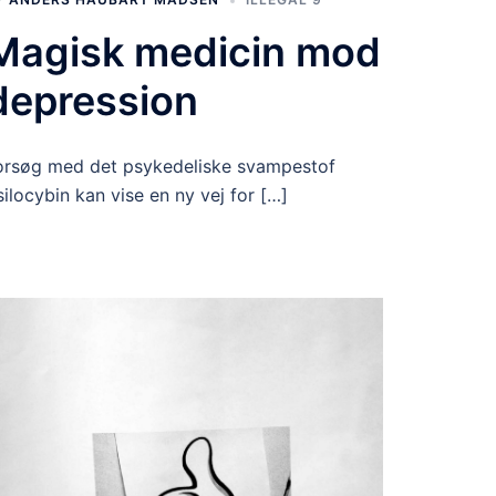
Magisk medicin mod
depression
orsøg med det psykedeliske svampestof
silocybin kan vise en ny vej for […]