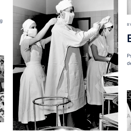
og
B
P
d