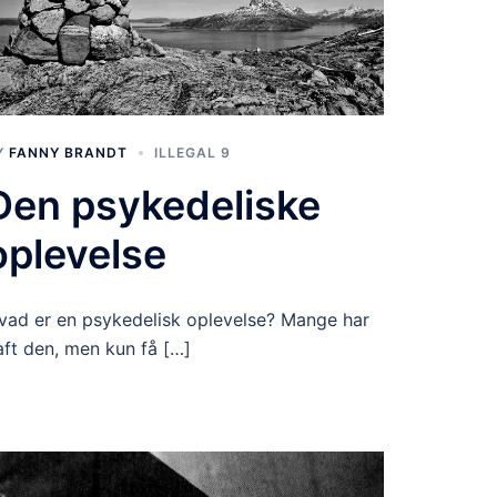
Y
FANNY BRANDT
ILLEGAL 9
Den psykedeliske
oplevelse
vad er en psykedelisk oplevelse? Mange har
aft den, men kun få […]