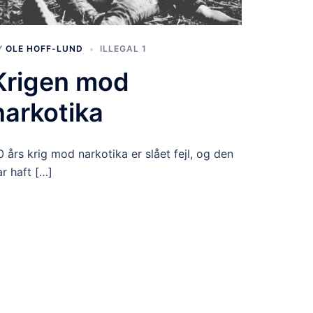
Y
OLE HOFF-LUND
ILLEGAL 1
Krigen mod
narkotika
0 års krig mod narkotika er slået fejl, og den
ar haft […]