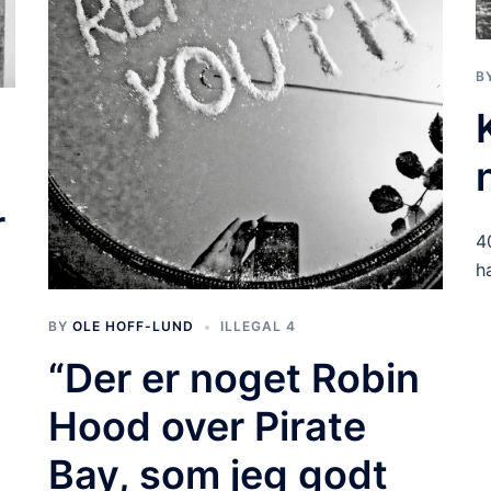
B
r
4
h
BY
OLE HOFF-LUND
ILLEGAL 4
“Der er noget Robin
Hood over Pirate
Bay, som jeg godt