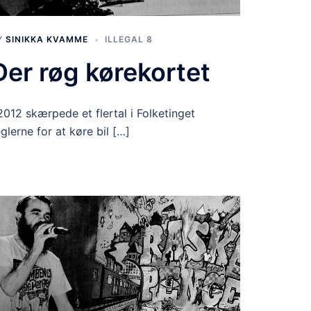
Y
SINIKKA KVAMME
ILLEGAL 8
Der røg kørekortet
 2012 skærpede et flertal i Folketinget
eglerne for at køre bil […]