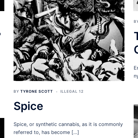
B
?
E
n
BY
TYRONE SCOTT
ILLEGAL 12
Spice
Spice, or synthetic cannabis, as it is commonly
referred to, has become […]