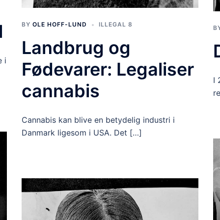
M
BY
OLE HOFF-LUND
ILLEGAL 8
B
Landbrug og
 i
Fødevarer: Legaliser
I
cannabis
r
Cannabis kan blive en betydelig industri i
Danmark ligesom i USA. Det […]