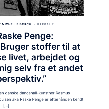
Y
MICHELLE FÆRCH
ILLEGAL 7
Raske Penge:
“Bruger stoffer til at
se livet, arbejdet og
mig selv fra et andet
perspektiv.”
en danske dancehall-kunstner Rasmus
oulsen aka Raske Penge er efterhånden kendt
or […]