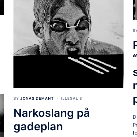
B
BY
JONAS DEMANT
ILLEGAL 8
Narkoslang på
D
gadeplan
P
f