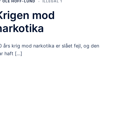
Y
OLE HOFF-LUND
ILLEGAL 1
Krigen mod
narkotika
0 års krig mod narkotika er slået fejl, og den
ar haft […]