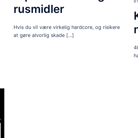
B
rusmidler
Hvis du vil være virkelig hardcore, og risikere
at gøre alvorlig skade […]
4
h