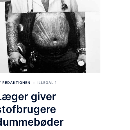
Y
REDAKTIONEN
ILLEGAL 1
Læger giver
stofbrugere
dummebøder