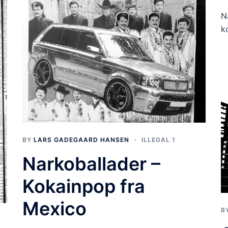
N
k
BY
LARS GADEGAARD HANSEN
ILLEGAL 1
Narkoballader –
Kokainpop fra
Mexico
B