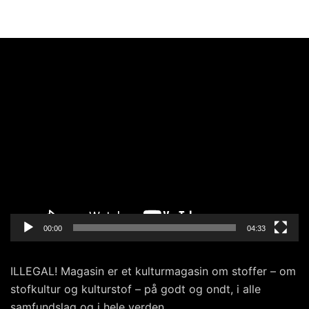
Videoafspiller
00:00
04:33
ILLEGAL! Magasin er et kulturmagasin om stoffer – om
stofkultur og kulturstof – på godt og ondt, i alle
samfundslag og i hele verden.