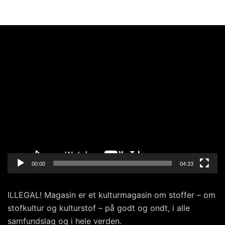
Videoafspiller
00:00
04:33
ILLEGAL! Magasin er et kulturmagasin om stoffer – om
stofkultur og kulturstof – på godt og ondt, i alle
samfundslag og i hele verden.