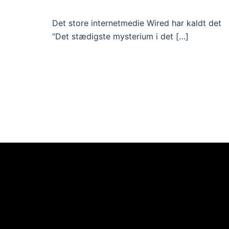
Det store internetmedie Wired har kaldt det
“Det stædigste mysterium i det […]
Videoafspiller