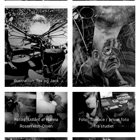
Illustration: Tex og Jack
Fotos: Udlånt af Nanna
Foto: Tomace / privat foto
Rosenfeldt-Olsen
fra studiet